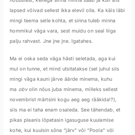
lapsed võivad sellest ikka elevil olla. Ka käis läbi
mingi teema selle kohta, et sinna tuleb minna
hommikul väga vara, sest muidu on seal liiga
palju rahvast. Jne jne jne. Igatahes.
Ma ei oska seda väga hästi seletada, aga kui
mul on tunne, et mind utsitatakse (sel juhul siis
mingi väga kauni järve äärde minema, kuhu
ma
obv
olin nõus juba minema, milleks sellest
novembrist märtsini kogu aeg aeg rääkida!?),
siis ma ei taha enam osaleda. See tähendab, et
pikas plaanis lõpetasin igasuguse kuulamise
kohe, kui kuulsin sõna “järv” või “Poola” või