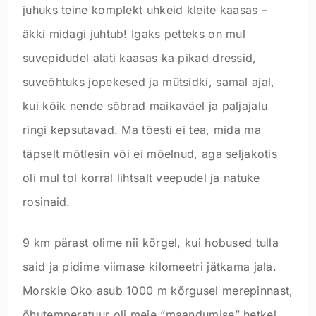
juhuks teine komplekt uhkeid kleite kaasas –
äkki midagi juhtub! Igaks petteks on mul
suvepidudel alati kaasas ka pikad dressid,
suveõhtuks jopekesed ja mütsidki, samal ajal,
kui kõik nende sõbrad maikaväel ja paljajalu
ringi kepsutavad. Ma tõesti ei tea, mida ma
täpselt mõtlesin või ei mõelnud, aga seljakotis
oli mul tol korral lihtsalt veepudel ja natuke
rosinaid.
9 km pärast olime nii kõrgel, kui hobused tulla
said ja pidime viimase kilomeetri jätkama jala.
Morskie Oko asub 1000 m kõrgusel merepinnast,
õhutemperatuur oli meie “maandumise” hetkel