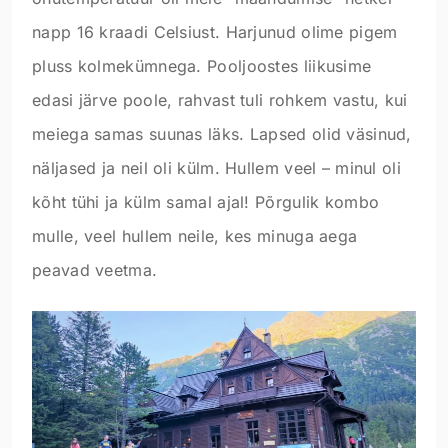
napp 16 kraadi Celsiust. Harjunud olime pigem
pluss kolmekümnega. Pooljoostes liikusime
edasi järve poole, rahvast tuli rohkem vastu, kui
meiega samas suunas läks. Lapsed olid väsinud,
näljased ja neil oli külm. Hullem veel – minul oli
kõht tühi ja külm samal ajal! Põrgulik kombo
mulle, veel hullem neile, kes minuga aega
peavad veetma.