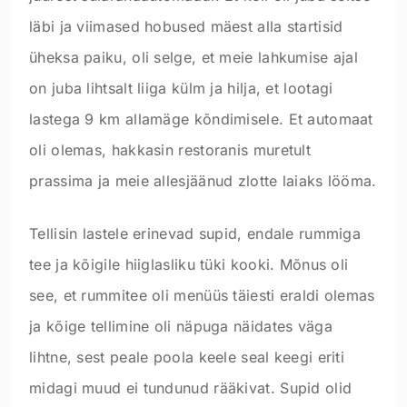
läbi ja viimased hobused mäest alla startisid
üheksa paiku, oli selge, et meie lahkumise ajal
on juba lihtsalt liiga külm ja hilja, et lootagi
lastega 9 km allamäge kõndimisele. Et automaat
oli olemas, hakkasin restoranis muretult
prassima ja meie allesjäänud zlotte laiaks lööma.
Tellisin lastele erinevad supid, endale rummiga
tee ja kõigile hiiglasliku tüki kooki. Mõnus oli
see, et rummitee oli menüüs täiesti eraldi olemas
ja kõige tellimine oli näpuga näidates väga
lihtne, sest peale poola keele seal keegi eriti
midagi muud ei tundunud rääkivat. Supid olid