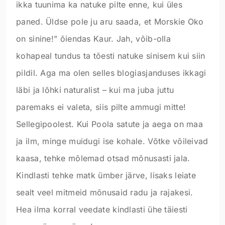
ikka tuunima ka natuke pilte enne, kui üles
paned. Üldse pole ju aru saada, et Morskie Oko
on sinine!” õiendas Kaur. Jah, võib-olla
kohapeal tundus ta tõesti natuke sinisem kui siin
pildil. Aga ma olen selles blogiasjanduses ikkagi
läbi ja lõhki naturalist – kui ma juba juttu
paremaks ei valeta, siis pilte ammugi mitte!
Sellegipoolest. Kui Poola satute ja aega on maa
ja ilm, minge muidugi ise kohale. Võtke võileivad
kaasa, tehke mõlemad otsad mõnusasti jala.
Kindlasti tehke matk ümber järve, lisaks leiate
sealt veel mitmeid mõnusaid radu ja rajakesi.
Hea ilma korral veedate kindlasti ühe täiesti