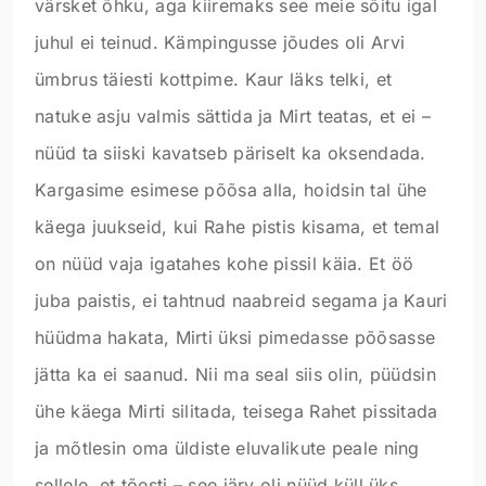
värsket õhku, aga kiiremaks see meie sõitu igal
juhul ei teinud. Kämpingusse jõudes oli Arvi
ümbrus täiesti kottpime. Kaur läks telki, et
natuke asju valmis sättida ja Mirt teatas, et ei –
nüüd ta siiski kavatseb päriselt ka oksendada.
Kargasime esimese põõsa alla, hoidsin tal ühe
käega juukseid, kui Rahe pistis kisama, et temal
on nüüd vaja igatahes kohe pissil käia. Et öö
juba paistis, ei tahtnud naabreid segama ja Kauri
hüüdma hakata, Mirti üksi pimedasse põõsasse
jätta ka ei saanud. Nii ma seal siis olin, püüdsin
ühe käega Mirti silitada, teisega Rahet pissitada
ja mõtlesin oma üldiste eluvalikute peale ning
sellele, et tõesti – see järv oli nüüd küll üks