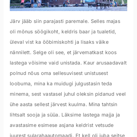
Järv jääb siin parajasti paremale. Selles majas
oli mõnus söögikoht, keldris baar ja tualetid,
üleval vist ka ööbimiskohti ja lisaks väike
nännilett. Selge oli see, et järvematkast koos
lastega võisime vaid unistada. Kaur arusaadavalt
polnud nõus oma sellesuvisest unistusest
loobuma, mina ka muidugi julgustasin teda
minema, sest vastasel juhul oleksin pidanud veel
ühe aasta sellest järvest kuulma. Mina tahtsin
lihtsalt sooja ja süüa. Läksime lastega majja ja
avastasime esimese asjana keldrist vetsude
juurest sularahaautomaadi. Et kell oli juba seitse