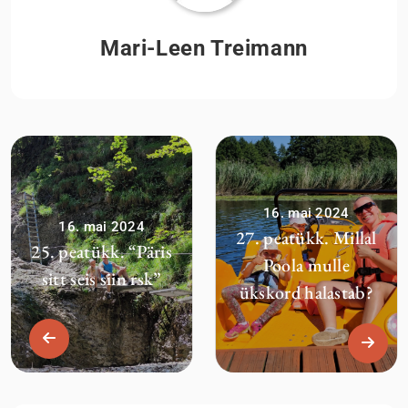
Mari-Leen Treimann
16. mai 2024
16. mai 2024
27. peatükk. Millal
25. peatükk. “Päris
Poola mulle
sitt seis siin rsk”
ükskord halastab?