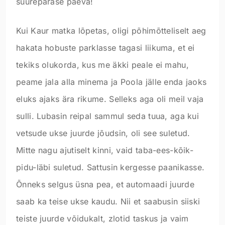
suurepärase päeva!
Kui Kaur matka lõpetas, oligi põhimõtteliselt aeg
hakata hobuste parklasse tagasi liikuma, et ei
tekiks olukorda, kus me äkki peale ei mahu,
peame jala alla minema ja Poola jälle enda jaoks
eluks ajaks ära rikume. Selleks aga oli meil vaja
sulli. Lubasin reipal sammul seda tuua, aga kui
vetsude ukse juurde jõudsin, oli see suletud.
Mitte nagu ajutiselt kinni, vaid taba-ees-kõik-
pidu-läbi suletud. Sattusin kergesse paanikasse.
Õnneks selgus üsna pea, et automaadi juurde
saab ka teise ukse kaudu. Nii et saabusin siiski
teiste juurde võidukalt, zlotid taskus ja vaim