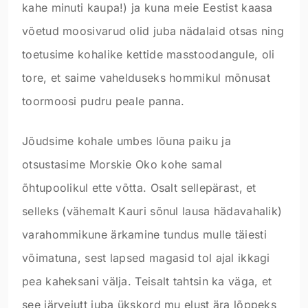
kahe minuti kaupa!) ja kuna meie Eestist kaasa
võetud moosivarud olid juba nädalaid otsas ning
toetusime kohalike kettide masstoodangule, oli
tore, et saime vahelduseks hommikul mõnusat
toormoosi pudru peale panna.
Jõudsime kohale umbes lõuna paiku ja
otsustasime Morskie Oko kohe samal
õhtupoolikul ette võtta. Osalt sellepärast, et
selleks (vähemalt Kauri sõnul lausa hädavahalik)
varahommikune ärkamine tundus mulle täiesti
võimatuna, sest lapsed magasid tol ajal ikkagi
pea kaheksani välja. Teisalt tahtsin ka väga, et
see järvejutt juba ükskord mu elust ära lõppeks