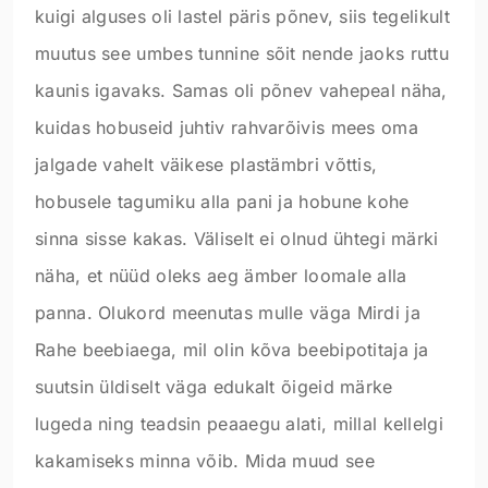
kuigi alguses oli lastel päris põnev, siis tegelikult
muutus see umbes tunnine sõit nende jaoks ruttu
kaunis igavaks. Samas oli põnev vahepeal näha,
kuidas hobuseid juhtiv rahvarõivis mees oma
jalgade vahelt väikese plastämbri võttis,
hobusele tagumiku alla pani ja hobune kohe
sinna sisse kakas. Väliselt ei olnud ühtegi märki
näha, et nüüd oleks aeg ämber loomale alla
panna. Olukord meenutas mulle väga Mirdi ja
Rahe beebiaega, mil olin kõva beebipotitaja ja
suutsin üldiselt väga edukalt õigeid märke
lugeda ning teadsin peaaegu alati, millal kellelgi
kakamiseks minna võib. Mida muud see