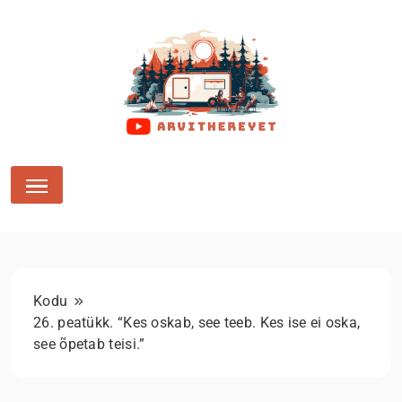
Arvithereyet
Kodu
26. peatükk. “Kes oskab, see teeb. Kes ise ei oska,
see õpetab teisi.”