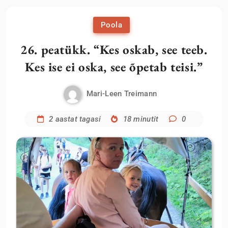
Poola
26. peatükk. “Kes oskab, see teeb.
Kes ise ei oska, see õpetab teisi.”
Mari-Leen Treimann
2 aastat tagasi
18 minutit
0