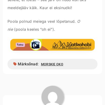
meeldejääv käik. Kaur ei eksinudki!
Poola polnud meiega veel lõpetanud.
O
nie
(poola keeles “oh ei”).
Märksõnad:
MORSKIE OKO