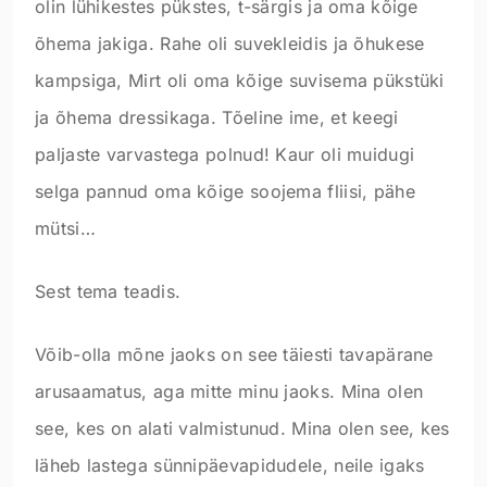
olin lühikestes pükstes, t-särgis ja oma kõige
õhema jakiga. Rahe oli suvekleidis ja õhukese
kampsiga, Mirt oli oma kõige suvisema pükstüki
ja õhema dressikaga. Tõeline ime, et keegi
paljaste varvastega polnud! Kaur oli muidugi
selga pannud oma kõige soojema fliisi, pähe
mütsi…
Sest tema teadis.
Võib-olla mõne jaoks on see täiesti tavapärane
arusaamatus, aga mitte minu jaoks. Mina olen
see, kes on alati valmistunud. Mina olen see, kes
läheb lastega sünnipäevapidudele, neile igaks