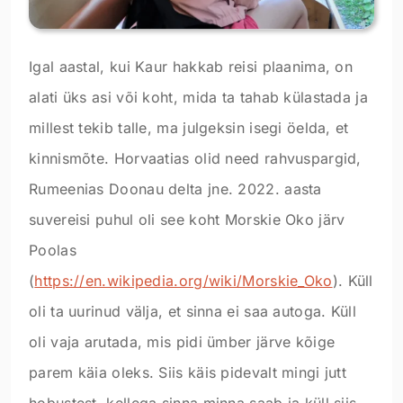
Igal aastal, kui Kaur hakkab reisi plaanima, on
alati üks asi või koht, mida ta tahab külastada ja
millest tekib talle, ma julgeksin isegi öelda, et
kinnismõte. Horvaatias olid need rahvuspargid,
Rumeenias Doonau delta jne. 2022. aasta
suvereisi puhul oli see koht Morskie Oko järv
Poolas
(
https://en.wikipedia.org/wiki/Morskie_Oko
). Küll
oli ta uurinud välja, et sinna ei saa autoga. Küll
oli vaja arutada, mis pidi ümber järve kõige
parem käia oleks. Siis käis pidevalt mingi jutt
hobustest, kellega sinna minna saab ja küll siis