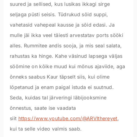
suured ja sellised, kus lusikas ikkagi sirge
seljaga püsti seisis. Tüdrukud sõid suppi,
vahetasid vahepeal kausse ja sõid edasi. Ja
mulle jäi ikka veel täiesti arvestatav ports sööki
alles. Rummitee andis sooja, ja mis seal salata,
rahustas ka hinge. Kahe väsinud lapsega väljas
söömine on kõike muud kui mõnus ajaviide, aga
õnneks saabus Kaur täpselt siis, kui olime
lõpetanud ja enam paigal istuda ei suutnud.
Seda, kuidas tal järveringi läbijooksmine
õnnestus, saate ise vaadata
siit
https://www.youtube.com/@ARVIthereyet
,
kui ta selle video valmis saab.