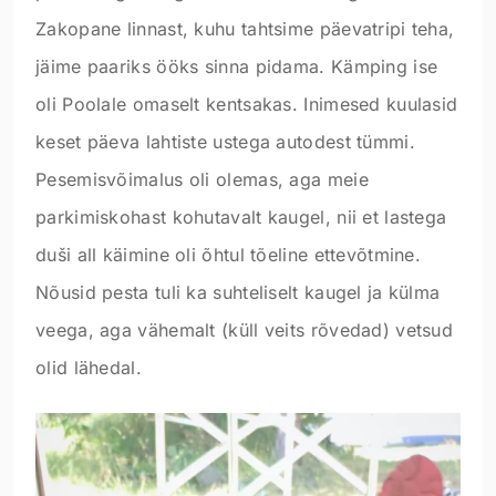
Zakopane linnast, kuhu tahtsime päevatripi teha,
jäime paariks ööks sinna pidama. Kämping ise
oli Poolale omaselt kentsakas. Inimesed kuulasid
keset päeva lahtiste ustega autodest tümmi.
Pesemisvõimalus oli olemas, aga meie
parkimiskohast kohutavalt kaugel, nii et lastega
duši all käimine oli õhtul tõeline ettevõtmine.
Nõusid pesta tuli ka suhteliselt kaugel ja külma
veega, aga vähemalt (küll veits rõvedad) vetsud
olid lähedal.