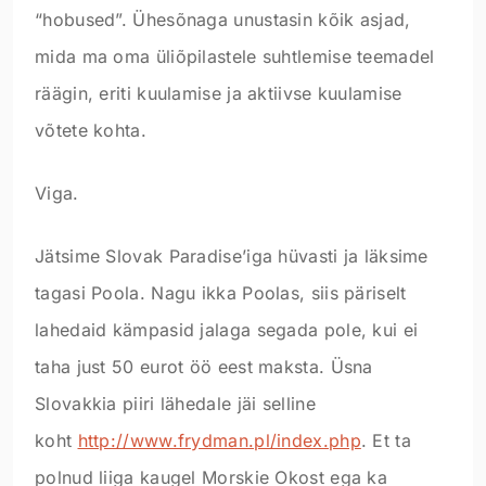
“hobused”. Ühesõnaga unustasin kõik asjad,
mida ma oma üliõpilastele suhtlemise teemadel
räägin, eriti kuulamise ja aktiivse kuulamise
võtete kohta.
Viga.
Jätsime Slovak Paradise’iga hüvasti ja läksime
tagasi Poola. Nagu ikka Poolas, siis päriselt
lahedaid kämpasid jalaga segada pole, kui ei
taha just 50 eurot öö eest maksta. Üsna
Slovakkia piiri lähedale jäi selline
koht
http://www.frydman.pl/index.php
. Et ta
polnud liiga kaugel Morskie Okost ega ka