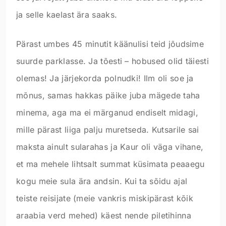
ja selle kaelast ära saaks.
Pärast umbes 45 minutit käänulisi teid jõudsime
suurde parklasse. Ja tõesti – hobused olid täiesti
olemas! Ja järjekorda polnudki! Ilm oli soe ja
mõnus, samas hakkas päike juba mägede taha
minema, aga ma ei märganud endiselt midagi,
mille pärast liiga palju muretseda. Kutsarile sai
maksta ainult sularahas ja Kaur oli väga vihane,
et ma mehele lihtsalt summat küsimata peaaegu
kogu meie sula ära andsin. Kui ta sõidu ajal
teiste reisijate (meie vankris miskipärast kõik
araabia verd mehed) käest nende piletihinna