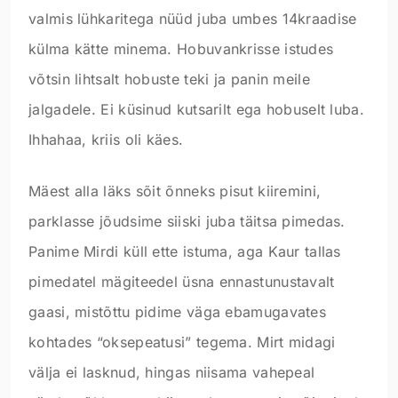
valmis lühkaritega nüüd juba umbes 14kraadise
külma kätte minema. Hobuvankrisse istudes
võtsin lihtsalt hobuste teki ja panin meile
jalgadele. Ei küsinud kutsarilt ega hobuselt luba.
Ihhahaa, kriis oli käes.
Mäest alla läks sõit õnneks pisut kiiremini,
parklasse jõudsime siiski juba täitsa pimedas.
Panime Mirdi küll ette istuma, aga Kaur tallas
pimedatel mägiteedel üsna ennastunustavalt
gaasi, mistõttu pidime väga ebamugavates
kohtades “oksepeatusi” tegema. Mirt midagi
välja ei lasknud, hingas niisama vahepeal