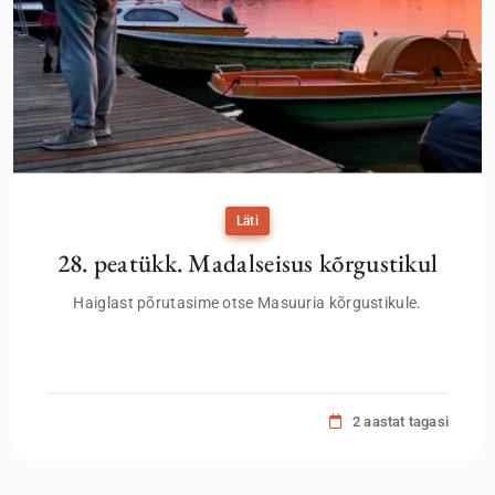
Läti
28. peatükk. Madalseisus kõrgustikul
Haiglast põrutasime otse Masuuria kõrgustikule.
2 aastat tagasi