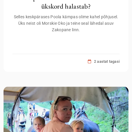
ükskord halastab?
Selles keskpärases Poola kämpas olime kahel põhjusel.
Üks neist oli Morskie Oko ja teine seal lähedal asuv
Zakopane linn.
2 aastat tagasi