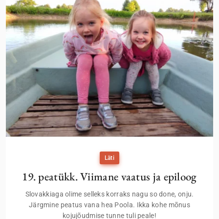
Läti
19. peatükk. Viimane vaatus ja epiloog
Slovakkiaga olime selleks korraks nagu so done, onju.
Järgmine peatus vana hea Poola. Ikka kohe mõnus
kojujõudmise tunne tuli peale!