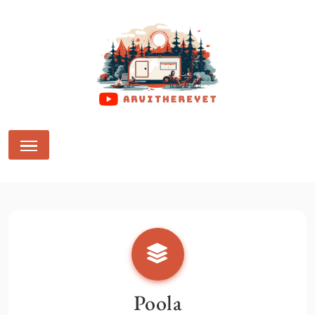
Arvithereyet
Poola