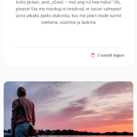
kohe jätkan, sest „tõesti – mul ongi nii hea mälu!“ Oh,
please! Siis ma muidugi ei teadnud, et satun vahepeal
üsna pikaks ajaks olukorda, kus ma pean olude sunnil
neelama, süstima ja laskma
2 aastat tagasi