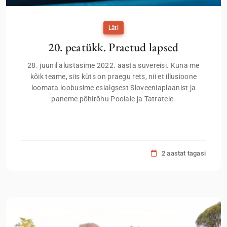
Läti
20. peatükk. Praetud lapsed
28. juunil alustasime 2022. aasta suvereisi. Kuna me
kõik teame, siis küts on praegu rets, nii et illusioone
loomata loobusime esialgsest Sloveeniaplaanist ja
paneme põhirõhu Poolale ja Tatratele.
2 aastat tagasi