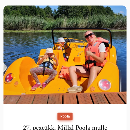
Poola
27. peatükk. Millal Poola mulle