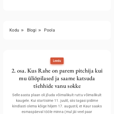
Kodu
Blogi
Poola
Leedu
2. osa. Kus Rahe on parem pitchija kui
mu üliõpilased ja saame katsuda
tšehhide vanu sokke
Selle aasta plaan oli jõuda võimalikult ruttu võimalikult
kaugele. Kui startisime 11. juulil, siis tagasi pidime
kindlasti olema kõige hiljem 17. augustil, et Kaur saaks
esmaspäeval tööle minna (mul jäi veel paar