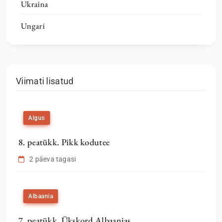
Ukraina
Ungari
Viimati lisatud
Algus
8. peatükk. Pikk kodutee
2 päeva tagasi
Albaania
7. peatükk. Ükskord Albaanias