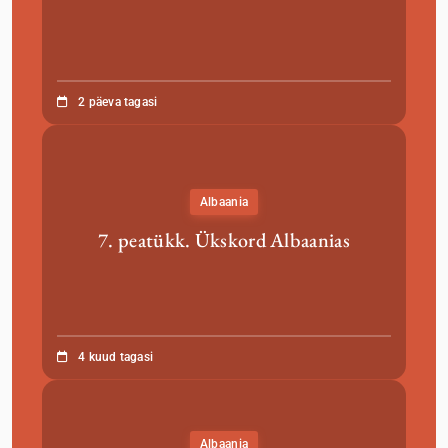
2 päeva tagasi
Albaania
7. peatükk. Ükskord Albaanias
4 kuud tagasi
Albaania