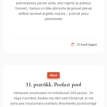
puhverpäeva pärast seda, sest riigitöö ja puhkus
forever). Samas on ikka jäle kohe järgmisel päeval
sellisel tasemel argiellu naasta – puhtalt pesu
pesemiseks
12 kuud tagasi
Algus
31. peatükk. Poolast pool
Viimasest postitusest on möödunud 200 aastat. On
väga irooniline, kuidas ma olen seal hõisanud, et ma
üsna pea (vaatamata raamatu ilmumisele) postitustega