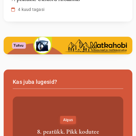
4 kuud tagasi
Kas juba lugesid?
Algus
8. peatükk. Pikk kodutee