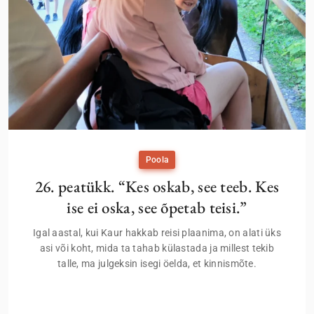
Poola
26. peatükk. “Kes oskab, see teeb. Kes
ise ei oska, see õpetab teisi.”
Igal aastal, kui Kaur hakkab reisi plaanima, on alati üks
asi või koht, mida ta tahab külastada ja millest tekib
talle, ma julgeksin isegi öelda, et kinnismõte.