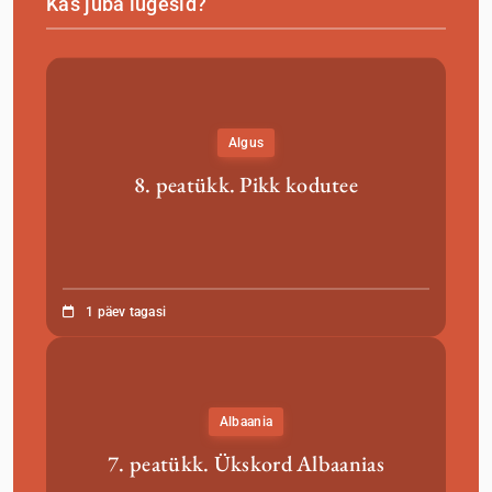
Kas juba lugesid?
Algus
8. peatükk. Pikk kodutee
1 päev tagasi
Albaania
7. peatükk. Ükskord Albaanias