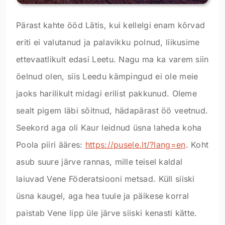
Pärast kahte ööd Lätis, kui kellelgi enam kõrvad
eriti ei valutanud ja palavikku polnud, liikusime
ettevaatlikult edasi Leetu. Nagu ma ka varem siin
öelnud olen, siis Leedu kämpingud ei ole meie
jaoks harilikult midagi erilist pakkunud. Oleme
sealt pigem läbi sõitnud, hädapärast öö veetnud.
Seekord aga oli Kaur leidnud üsna laheda koha
Poola piiri ääres:
https://pusele.lt/?lang=en
. Koht
asub suure järve rannas, mille teisel kaldal
laiuvad Vene Föderatsiooni metsad. Küll siiski
üsna kaugel, aga hea tuule ja päikese korral
paistab Vene lipp üle järve siiski kenasti kätte.