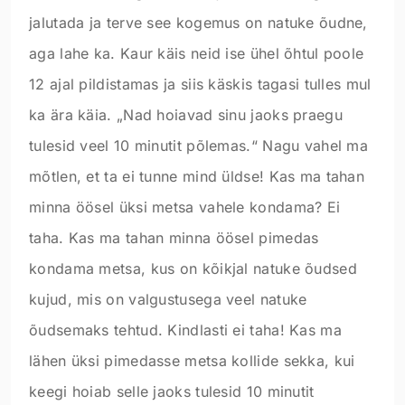
jalutada ja terve see kogemus on natuke õudne,
aga lahe ka. Kaur käis neid ise ühel õhtul poole
12 ajal pildistamas ja siis käskis tagasi tulles mul
ka ära käia. „Nad hoiavad sinu jaoks praegu
tulesid veel 10 minutit põlemas.“ Nagu vahel ma
mõtlen, et ta ei tunne mind üldse! Kas ma tahan
minna öösel üksi metsa vahele kondama? Ei
taha. Kas ma tahan minna öösel pimedas
kondama metsa, kus on kõikjal natuke õudsed
kujud, mis on valgustusega veel natuke
õudsemaks tehtud. Kindlasti ei taha! Kas ma
lähen üksi pimedasse metsa kollide sekka, kui
keegi hoiab selle jaoks tulesid 10 minutit