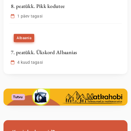
8. peatükk. Pikk kodutee
1 päev tagasi
Albaania
7. peatükk. Ükskord Albaanias
4 kuud tagasi