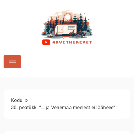
Arvithereyet
Kodu
30. peatükk. “… ja Venemaa meelest ei lääheee”