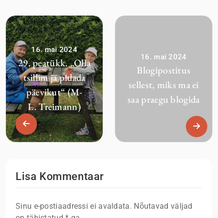
16. mai 2024
16. mai 2024
29. peatükk. „Olla
Blogipostitus
tsillim ja pidada
sellest, miks ma ei
päevikut“ (M-
saa praegu blogida
L. Treimann)
Lisa Kommentaar
Sinu e-postiaadressi ei avaldata.
Nõutavad väljad
on tähistatud
*
-ga