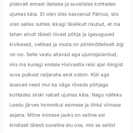
pidevalt ennast ületada ja suvalistes kohtades
ujumas käia. Et olen üles kasvanud Pärnus, siis
olen selles suhtes ikkagi täielikult rikutud, et ma
tahan ainult täiesti liivast põhja ja igasugused
kivikesed, vetikad ja muda on põhimõtteliselt
big
no-no
. Selle vastu aitavad aga ujumisjalanõud,
mis ma kunagi endale Horvaatia reisi ajal mingist
suva putkast naljaraha eest ostsin. Küll aga
lasevad need mul ka väga rõveda põhjaga
kohtades siiski vabalt ujumas käia. Nagu näiteks
Leedu järves hommikul esimese ja õhtul viimase
asjana. Mõne inimese jaoks on selline asi
kindlasti täiesti suvaline elu osa, mis sa sellist