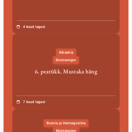
4 kuud tagasi
Albaania
Montenegro
6. peatükk. Mustaka häng
7 kuud tagasi
Bosnia ja Hertsegoviina
Montenegro