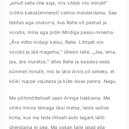
„ainult selle ühe asja, mis võtab viis minutit“
(võttis kakskümmend) valmis meisterdama. See
tekitas aga olukorra, kus Rahe oli pestud ja
voodis, mina aga pidin Mirdiga pessu minema.
„Ära mitte midagi katsu, Rahe. Lihtsalt ole
voodis ja jää magama,“ ütlesin talle. „Jaa, ema,
jaa, ära muretse,“ ütles Rahe ja kasutas seda
kümmet minutit, mis ta üksi Arvis oli selleks, et
kõiki nuppe vajutada ja küte sisse panna. Nagu.
Ma põhimõtteliselt saan Arviga hakkama. Ma
võiks minna temaga üksi metsa, leida sellise
koha, kus ma teda lihtsalt auto tagant lahti
ühendama ei pea. Ma oskan talle jalad alla