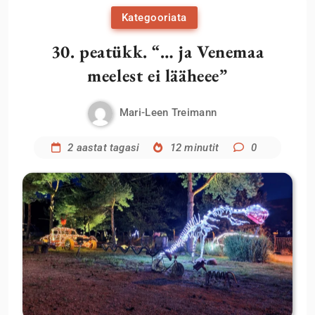
Kategooriata
30. peatükk. “… ja Venemaa
meelest ei lääheee”
Mari-Leen Treimann
2 aastat tagasi
12 minutit
0