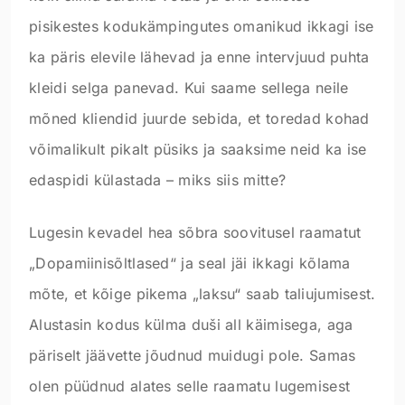
pisikestes kodukämpingutes omanikud ikkagi ise
ka päris elevile lähevad ja enne intervjuud puhta
kleidi selga panevad. Kui saame sellega neile
mõned kliendid juurde sebida, et toredad kohad
võimalikult pikalt püsiks ja saaksime neid ka ise
edaspidi külastada – miks siis mitte?
Lugesin kevadel hea sõbra soovitusel raamatut
„Dopamiinisõltlased“ ja seal jäi ikkagi kõlama
mõte, et kõige pikema „laksu“ saab taliujumisest.
Alustasin kodus külma duši all käimisega, aga
päriselt jäävette jõudnud muidugi pole. Samas
olen püüdnud alates selle raamatu lugemisest