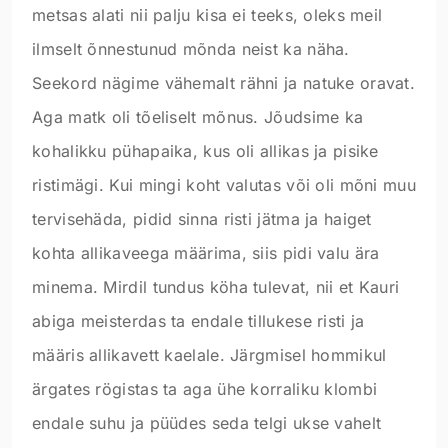
metsas alati nii palju kisa ei teeks, oleks meil
ilmselt õnnestunud mõnda neist ka näha.
Seekord nägime vähemalt rähni ja natuke oravat.
Aga matk oli tõeliselt mõnus. Jõudsime ka
kohalikku pühapaika, kus oli allikas ja pisike
ristimägi. Kui mingi koht valutas või oli mõni muu
tervisehäda, pidid sinna risti jätma ja haiget
kohta allikaveega määrima, siis pidi valu ära
minema. Mirdil tundus köha tulevat, nii et Kauri
abiga meisterdas ta endale tillukese risti ja
määris allikavett kaelale. Järgmisel hommikul
ärgates rögistas ta aga ühe korraliku klombi
endale suhu ja püüdes seda telgi ukse vahelt