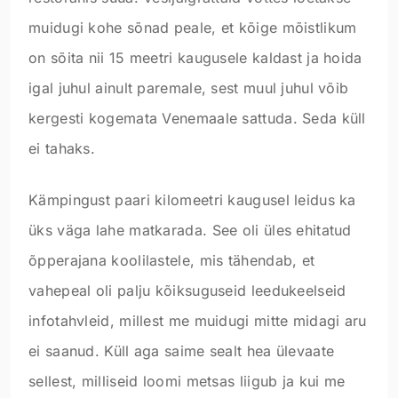
muidugi kohe sõnad peale, et kõige mõistlikum
on sõita nii 15 meetri kaugusele kaldast ja hoida
igal juhul ainult paremale, sest muul juhul võib
kergesti kogemata Venemaale sattuda. Seda küll
ei tahaks.
Kämpingust paari kilomeetri kaugusel leidus ka
üks väga lahe matkarada. See oli üles ehitatud
õpperajana koolilastele, mis tähendab, et
vahepeal oli palju kõiksuguseid leedukeelseid
infotahvleid, millest me muidugi mitte midagi aru
ei saanud. Küll aga saime sealt hea ülevaate
sellest, milliseid loomi metsas liigub ja kui me