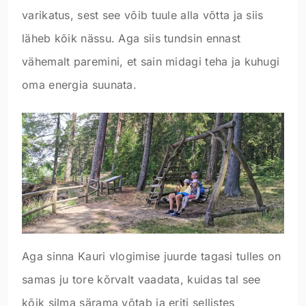
varikatus, sest see võib tuule alla võtta ja siis
läheb kõik nässu. Aga siis tundsin ennast
vähemalt paremini, et sain midagi teha ja kuhugi
oma energia suunata.
Aga sinna Kauri vlogimise juurde tagasi tulles on
samas ju tore kõrvalt vaadata, kuidas tal see
kõik silma särama võtab ja eriti sellistes