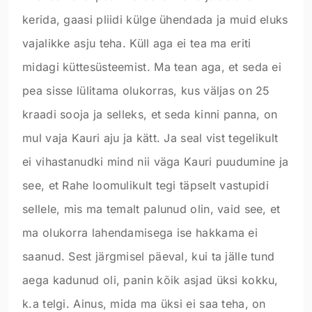
kerida, gaasi pliidi külge ühendada ja muid eluks
vajalikke asju teha. Küll aga ei tea ma eriti
midagi küttesüsteemist. Ma tean aga, et seda ei
pea sisse lülitama olukorras, kus väljas on 25
kraadi sooja ja selleks, et seda kinni panna, on
mul vaja Kauri aju ja kätt. Ja seal vist tegelikult
ei vihastanudki mind nii väga Kauri puudumine ja
see, et Rahe loomulikult tegi täpselt vastupidi
sellele, mis ma temalt palunud olin, vaid see, et
ma olukorra lahendamisega ise hakkama ei
saanud. Sest järgmisel päeval, kui ta jälle tund
aega kadunud oli, panin kõik asjad üksi kokku,
k.a telgi. Ainus, mida ma üksi ei saa teha, on