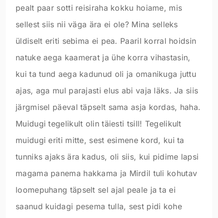
pealt paar sotti reisiraha kokku hoiame, mis
sellest siis nii väga ära ei ole? Mina selleks
üldiselt eriti sebima ei pea. Paaril korral hoidsin
natuke aega kaamerat ja ühe korra vihastasin,
kui ta tund aega kadunud oli ja omanikuga juttu
ajas, aga mul parajasti elus abi vaja läks. Ja siis
järgmisel päeval täpselt sama asja kordas, haha.
Muidugi tegelikult olin täiesti tsill! Tegelikult
muidugi eriti mitte, sest esimene kord, kui ta
tunniks ajaks ära kadus, oli siis, kui pidime lapsi
magama panema hakkama ja Mirdil tuli kohutav
loomepuhang täpselt sel ajal peale ja ta ei
saanud kuidagi pesema tulla, sest pidi kohe