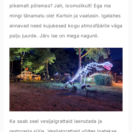
pikemalt põlemas? Jah, loomulikult! Ega ma
mingi tänamatu ole! Kartsin ja vaatasin. Igatahes
annavad need kujukesed kogu atmosfäärile väga
palju juurde. Järv ise on mega nagunii.
Ka saab seal vesijalgrattaid laenutada ja
restoranis süüa. Vesijalgrattaid võttes loetakse