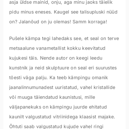
asja üldse mainid, onju, aga minu jaoks täielik
pidu minus eneses. Kaugel see talisupluski nüüd
on? Jalanõud on ju olemas! Samm korraga!
Pušele kämpa tegi lahedaks see, et seal on terve
metsaalune vanametallist kokku keevitatud
kujukesi täis. Nende autor on keegi leedu
kunstnik ja neid skulptuure on seal eri suurustes
tõesti väga palju. Ka teeb kämpingu omanik
jaanalinnumunadest uuristatud, vahel kristallide
või muuga täiendatud kaunistusi, mille
väljapanekuks on kämpingu juurde ehitatud
kaunilt valgustatud vitriinidega klaasist majake.
Õhtuti saab valgustatud kujude vahel ringi