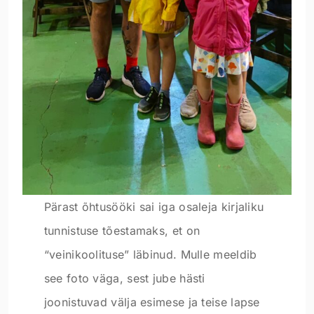
Pärast õhtusööki sai iga osaleja kirjaliku
tunnistuse tõestamaks, et on
“veinikoolituse” läbinud. Mulle meeldib
see foto väga, sest jube hästi
joonistuvad välja esimese ja teise lapse