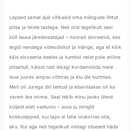
Lapsed samal ajal vihkasid oma mängude õhtut
pitsa ja teiste lastega. Neil olid tegelikult seal
küll lausa järelevaatajad – noored sloveenid, kes
tegid nendega videodiskot ja mänge, aga et kõik
käis sloveenia keeles ja kumbki neist pole eriline
pitsahull, käisid nad ikkagi kordamööda meie
laua juures ampsu võtmas ja elu üle kurtmas.
Meil oli Jurega diil tehtud ja ebaviisakas oli ka
varem ära minna. Seal tekib minu jaoks ühest
küljest alati vastuolu – suva ju mingid
kokkulepped, kui laps ei taha olukorras olla,
eks. Kui aga neil tegelikult midagi otseselt häda