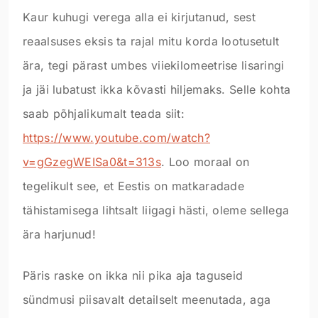
Kaur kuhugi verega alla ei kirjutanud, sest
reaalsuses eksis ta rajal mitu korda lootusetult
ära, tegi pärast umbes viiekilomeetrise lisaringi
ja jäi lubatust ikka kõvasti hiljemaks. Selle kohta
saab põhjalikumalt teada siit:
https://www.youtube.com/watch?
v=gGzegWEISa0&t=313s
. Loo moraal on
tegelikult see, et Eestis on matkaradade
tähistamisega lihtsalt liigagi hästi, oleme sellega
ära harjunud!
Päris raske on ikka nii pika aja taguseid
sündmusi piisavalt detailselt meenutada, aga