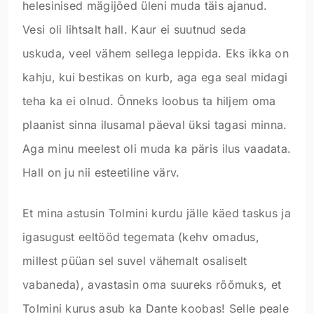
helesinised mägijõed üleni muda täis ajanud.
Vesi oli lihtsalt hall. Kaur ei suutnud seda
uskuda, veel vähem sellega leppida. Eks ikka on
kahju, kui bestikas on kurb, aga ega seal midagi
teha ka ei olnud. Õnneks loobus ta hiljem oma
plaanist sinna ilusamal päeval üksi tagasi minna.
Aga minu meelest oli muda ka päris ilus vaadata.
Hall on ju nii esteetiline värv.
Et mina astusin Tolmini kurdu jälle käed taskus ja
igasugust eeltööd tegemata (kehv omadus,
millest püüan sel suvel vähemalt osaliselt
vabaneda), avastasin oma suureks rõõmuks, et
Tolmini kurus asub ka Dante koobas! Selle peale