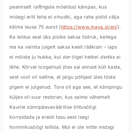
peamiselt
rafting
ule mõeldud kämpas, kus
midagi eriti teha ei olnudki, aga raha pidid välja
käima lausa 75 eurot (
https://www.maya.si/en/
).
Ka leidus seal üks pisike saksa tüdruk, kellega
ma ka veinita julgelt saksa keelt rääkisin – laps
ei mõista ju hukka, kui
der
õigel hetkel
den
iks ei
lähe. Kõrval loogelnud jões sai ennast küll kasta,
sest vool oli selline, et jalgu põhjast üles tõsta
pigem ei julgenud. Tore oli aga see, et kämpingu
küljes oli suur restoran, kus saime vähemalt
Kaurile sünnipäevaväärilise õhtusöögi
korraldada ja eraldi tasu eest isegi
hommikusöögi tellida. Mul ei ole mitte midagi