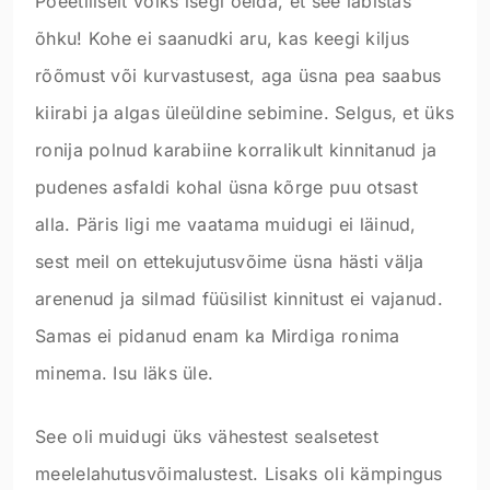
Poeetiliselt võiks isegi öelda, et see läbistas
õhku! Kohe ei saanudki aru, kas keegi kiljus
rõõmust või kurvastusest, aga üsna pea saabus
kiirabi ja algas üleüldine sebimine. Selgus, et üks
ronija polnud karabiine korralikult kinnitanud ja
pudenes asfaldi kohal üsna kõrge puu otsast
alla. Päris ligi me vaatama muidugi ei läinud,
sest meil on ettekujutusvõime üsna hästi välja
arenenud ja silmad füüsilist kinnitust ei vajanud.
Samas ei pidanud enam ka Mirdiga ronima
minema. Isu läks üle.
See oli muidugi üks vähestest sealsetest
meelelahutusvõimalustest. Lisaks oli kämpingus