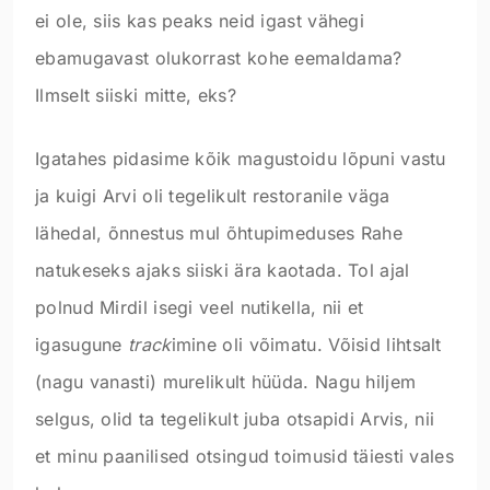
ei ole, siis kas peaks neid igast vähegi
ebamugavast olukorrast kohe eemaldama?
Ilmselt siiski mitte, eks?
Igatahes pidasime kõik magustoidu lõpuni vastu
ja kuigi Arvi oli tegelikult restoranile väga
lähedal, õnnestus mul õhtupimeduses Rahe
natukeseks ajaks siiski ära kaotada. Tol ajal
polnud Mirdil isegi veel nutikella, nii et
igasugune
track
imine oli võimatu. Võisid lihtsalt
(nagu vanasti) murelikult hüüda. Nagu hiljem
selgus, olid ta tegelikult juba otsapidi Arvis, nii
et minu paanilised otsingud toimusid täiesti vales