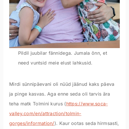
Pildil juubilar fännidega. Jumala õnn, et
need vuntsid meie elust lahkusid.
Mirdi sünnipäevani oli nüüd jäänud kaks päeva
ja pinge kasvas. Aga enne seda oli tarvis ära
teha matk Tolmini kurus (
https://www.soca-
valley.com/en/attraction/tolmin-
gorges/information/
). Kaur ootas seda hirmsasti,