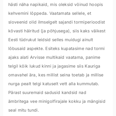
hästi näha napikaid, mis oleksid võinud hoopis
kehvemini lõppeda. Vaatamata sellele, et
sloveenid olid ilmselgelt sajandi tormiperioodist
kõvasti häiritud (ja põhjusega), siis kaks väikest
Eesti tüdrukut leidsid selles muidugi ainult
lõbusaid aspekte. Esiteks kupatasime nad tormi
ajaks alati Arvisse multikaid vaatama, panime
telgil kõik lukud kinni ja jagasime siis Kauriga
omavahel ära, kes millist seina toetab ja millise
nurga pealt telgi katuselt vett alla kummutab.
Pärast suuremaid sadusid kandsid nad
ämbritega vee minigolfirajale kokku ja mängisid
seal mitu tundi.