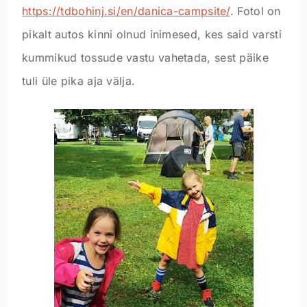
https://tdbohinj.si/en/danica-campsite/
. Fotol on
pikalt autos kinni olnud inimesed, kes said varsti
kummikud tossude vastu vahetada, sest päike
tuli üle pika aja välja.