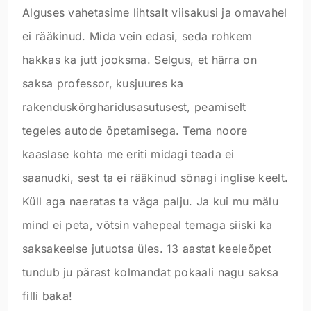
Alguses vahetasime lihtsalt viisakusi ja omavahel
ei rääkinud. Mida vein edasi, seda rohkem
hakkas ka jutt jooksma. Selgus, et härra on
saksa professor, kusjuures ka
rakenduskõrgharidusasutusest, peamiselt
tegeles autode õpetamisega. Tema noore
kaaslase kohta me eriti midagi teada ei
saanudki, sest ta ei rääkinud sõnagi inglise keelt.
Küll aga naeratas ta väga palju. Ja kui mu mälu
mind ei peta, võtsin vahepeal temaga siiski ka
saksakeelse jutuotsa üles. 13 aastat keeleõpet
tundub ju pärast kolmandat pokaali nagu saksa
filli baka!