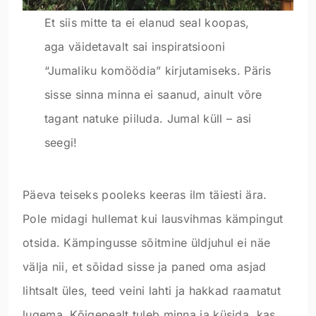
Et siis mitte ta ei elanud seal koopas,
aga väidetavalt sai inspiratsiooni
“Jumaliku komöödia” kirjutamiseks. Päris
sisse sinna minna ei saanud, ainult võre
tagant natuke piiluda. Jumal küll – asi
seegi!
Päeva teiseks pooleks keeras ilm täiesti ära.
Pole midagi hullemat kui lausvihmas kämpingut
otsida. Kämpingusse sõitmine üldjuhul ei näe
välja nii, et sõidad sisse ja paned oma asjad
lihtsalt üles, teed veini lahti ja hakkad raamatut
lugema. Kõigepealt tuleb minna ja küsida, kas