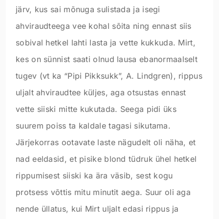
järv, kus sai mõnuga sulistada ja isegi
ahviraudteega vee kohal sõita ning ennast siis
sobival hetkel lahti lasta ja vette kukkuda. Mirt,
kes on sünnist saati olnud lausa ebanormaalselt
tugev (vt ka “Pipi Pikksukk”, A. Lindgren), rippus
uljalt ahviraudtee küljes, aga otsustas ennast
vette siiski mitte kukutada. Seega pidi üks
suurem poiss ta kaldale tagasi sikutama.
Järjekorras ootavate laste nägudelt oli näha, et
nad eeldasid, et pisike blond tüdruk ühel hetkel
rippumisest siiski ka ära väsib, sest kogu
protsess võttis mitu minutit aega. Suur oli aga
nende üllatus, kui Mirt uljalt edasi rippus ja