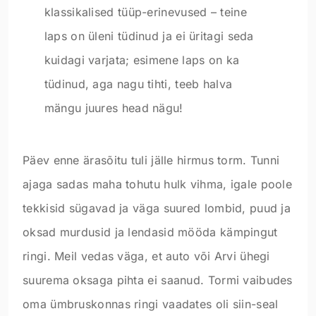
klassikalised tüüp-erinevused – teine
laps on üleni tüdinud ja ei üritagi seda
kuidagi varjata; esimene laps on ka
tüdinud, aga nagu tihti, teeb halva
mängu juures head nägu!
Päev enne ärasõitu tuli jälle hirmus torm. Tunni
ajaga sadas maha tohutu hulk vihma, igale poole
tekkisid sügavad ja väga suured lombid, puud ja
oksad murdusid ja lendasid mööda kämpingut
ringi. Meil vedas väga, et auto või Arvi ühegi
suurema oksaga pihta ei saanud. Tormi vaibudes
oma ümbruskonnas ringi vaadates oli siin-seal