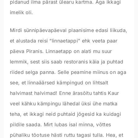
pidanud ilma pärast ülearu kartma. Aga ikkagi
imelik oli.
Mirdi sünnipäevapäeval plaanisime edasi liikuda,
et alustada reisi “linnaetappi” ehk veeta paar
päeva Piranis. Linnaetapp on alati mu suur
lemmik, sest siis saab restoranis käia ja puhtad
riided selga panna. Selle peamine miinus on aga
see, et linnaäärsed kämpingud on lihtsalt
halvimast halvimad! Enne ärasõitu tahtis Kaur
veel kähku kämpingu lähedal üksi ühe matka
teha, et ikkagi neid puhtaid jõgesid ka kuidagi
pildile saada. Mirt lubas isal minna, võttes
pühaliku tõotuse hästi ruttu tagasi tulla. Hea, et