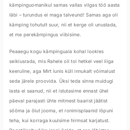
kämpinguomanikul samas vallas vilgas töö aasta
läbi – turundus ei maga talveund! Samas aga oli
kämping tohutult suur, nii et kerge oli unustada,
et me perekämpingus viibisime.
Peaaegu kogu kämpinguala kohal lookles
seiklusrada, mis Rahele oli tol hetkel veel liiga
keeruline, aga Mirt lunis küll innukalt võimalust
seda järele proovida. Üksi teda sinna muidugi
lasta ei saanud, nii et istutasime ennast ühel
päeval parajasti ühte mitmest baarist jäätist
sööma ja õlut jooma, et ronimisplaanid lõpuni
teha, kui korraga kuulsime hirmsat karjatust.