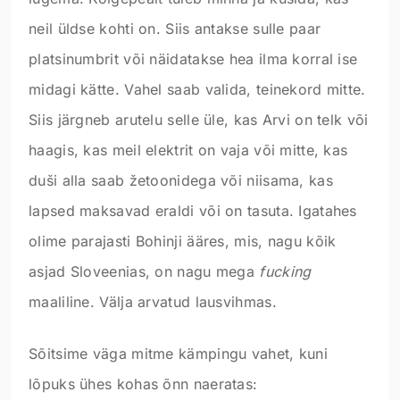
neil üldse kohti on. Siis antakse sulle paar
platsinumbrit või näidatakse hea ilma korral ise
midagi kätte. Vahel saab valida, teinekord mitte.
Siis järgneb arutelu selle üle, kas Arvi on telk või
haagis, kas meil elektrit on vaja või mitte, kas
duši alla saab žetoonidega või niisama, kas
lapsed maksavad eraldi või on tasuta. Igatahes
olime parajasti Bohinji ääres, mis, nagu kõik
asjad Sloveenias, on nagu mega
fucking
maaliline. Välja arvatud lausvihmas.
Sõitsime väga mitme kämpingu vahet, kuni
lõpuks ühes kohas õnn naeratas: