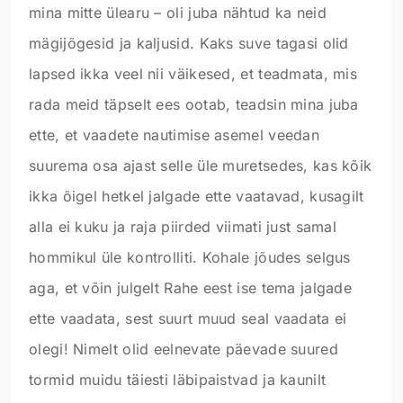
mina mitte ülearu – oli juba nähtud ka neid
mägijõgesid ja kaljusid. Kaks suve tagasi olid
lapsed ikka veel nii väikesed, et teadmata, mis
rada meid täpselt ees ootab, teadsin mina juba
ette, et vaadete nautimise asemel veedan
suurema osa ajast selle üle muretsedes, kas kõik
ikka õigel hetkel jalgade ette vaatavad, kusagilt
alla ei kuku ja raja piirded viimati just samal
hommikul üle kontrolliti. Kohale jõudes selgus
aga, et võin julgelt Rahe eest ise tema jalgade
ette vaadata, sest suurt muud seal vaadata ei
olegi! Nimelt olid eelnevate päevade suured
tormid muidu täiesti läbipaistvad ja kaunilt