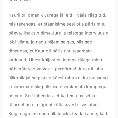
Kauril oli omanik Jurega jälle diil välja räägitud,
mis tähendas, et plaanisime seal olla päris mitu
päeva, lisaks pidime Jure ja teistega intervjuusid
läbi viima, ja nagu hiljem selgus, siis see
tähendas, et Kaur oli päris tihti teadmata
kadunud. Ühest küljest oli kämpa täiega minu
põhimõtetele vastav – perefirma! Jure oli juba
ülikooliajal sugulaste käest raha kokku laenanud
ja vanemate skeptilisusele vaatamata kämpingu
ostnud. See tähendas, et ka tema naisel ja
tütardel on elu lõpuni kõik suved sisustatud.
Kuigi nagu me enda üllatuseks teada saime, käib