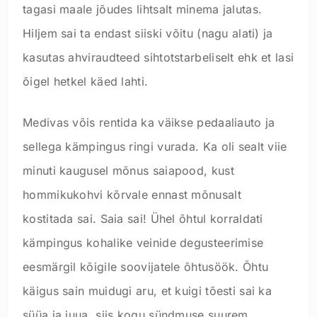
tagasi maale jõudes lihtsalt minema jalutas.
Hiljem sai ta endast siiski võitu (nagu alati) ja
kasutas ahviraudteed sihtotstarbeliselt ehk et lasi
õigel hetkel käed lahti.
Medivas võis rentida ka väikse pedaaliauto ja
sellega kämpingus ringi vurada. Ka oli sealt viie
minuti kaugusel mõnus saiapood, kust
hommikukohvi kõrvale ennast mõnusalt
kostitada sai. Saia sai! Ühel õhtul korraldati
kämpingus kohalike veinide degusteerimise
eesmärgil kõigile soovijatele õhtusöök. Õhtu
käigus sain muidugi aru, et kuigi tõesti sai ka
süüa ja juua, siis kogu sündmuse suurem