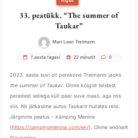
Algus
33. peatükk. “The summer of
Taukar”
Mari-Leen Treimann
1 aasta tagasi
22 minutit
0
2023. aasta suvi oli perekond Treimanni jaoks
the summer of Taukar.
Olime kõigist teistest
peredest sellega küll paar suve maas, aga mis
siis. Nii jätkasime autos Taukarit huilates reisi.
Järgmine peatus – kämping Menina
(
https://campingmenina.com/en/
). Olime endiselt
Sloveenias.