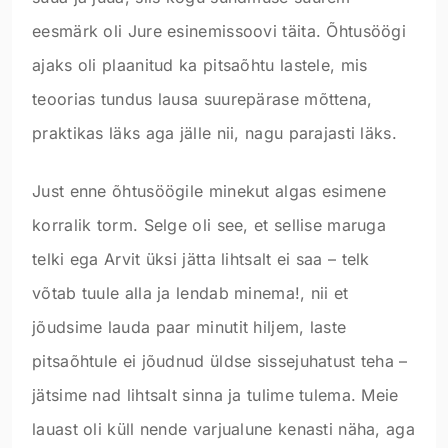
eesmärk oli Jure esinemissoovi täita. Õhtusöögi
ajaks oli plaanitud ka pitsaõhtu lastele, mis
teoorias tundus lausa suurepärase mõttena,
praktikas läks aga jälle nii, nagu parajasti läks.
Just enne õhtusöögile minekut algas esimene
korralik torm. Selge oli see, et sellise maruga
telki ega Arvit üksi jätta lihtsalt ei saa – telk
võtab tuule alla ja lendab minema!, nii et
jõudsime lauda paar minutit hiljem, laste
pitsaõhtule ei jõudnud üldse sissejuhatust teha –
jätsime nad lihtsalt sinna ja tulime tulema. Meie
lauast oli küll nende varjualune kenasti näha, aga